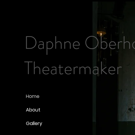
Daphne Oberho
Theatermaker
Home
About
Gallery